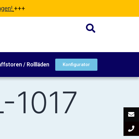
agen!
+++
ffstoren / Rollläden
Konfigurator
L-1017