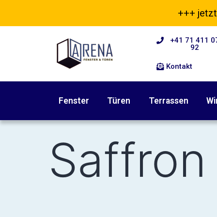
+++ jetzt
+41 71 411 0
92
Kontakt
Fenster
Türen
Terrassen
Wi
Saffron