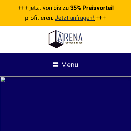
+++ jetzt von bis zu
35% Preisvorteil
profitieren.
Jetzt anfragen!
+++
Menu