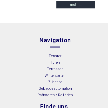
IGLO
mehr...
Energy
IGLO
Energy
Classic
Navigation
IGLO
Light
Fenster
MB-45
Türen
MB-70
Terrassen
MB-70HI
Wintergärten
Zubehör
MB-86SI
Gebäudeautomation
SOFTLINE
Raffstoren / Rollläden
– 68, 78, 88
Finde uns