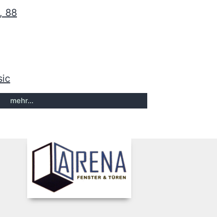
, 88
sic
mehr...
8, 88