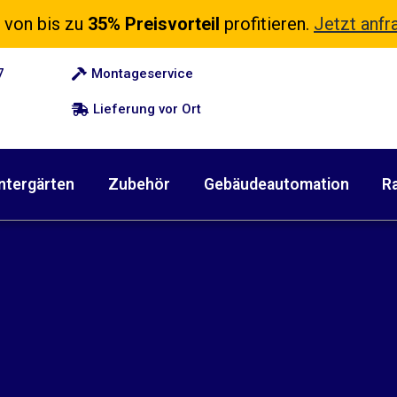
 von bis zu
35% Preisvorteil
profitieren.
Jetzt anfr
7
Montageservice
Lieferung vor Ort
ntergärten
Zubehör
Gebäudeautomation
Ra