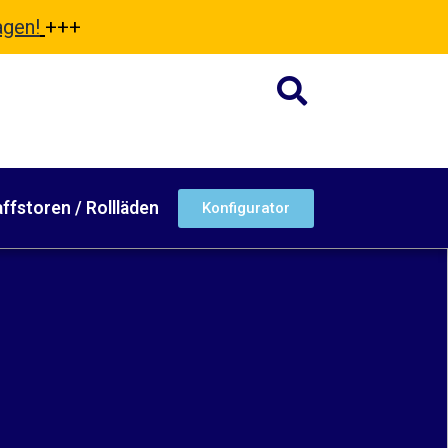
agen!
+++
ffstoren / Rollläden
Konfigurator