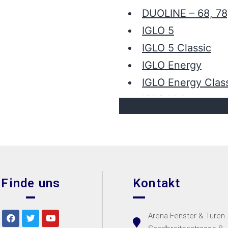
DUOLINE – 68, 78
IGLO 5
IGLO 5 Classic
IGLO Energy
IGLO Energy Clas
IGLO Light
MB-45
MB-70
MB-70HI
MB-86SI
Finde uns
Kontakt
SOFTLINE – 68, 7
Arena Fenster & Türen