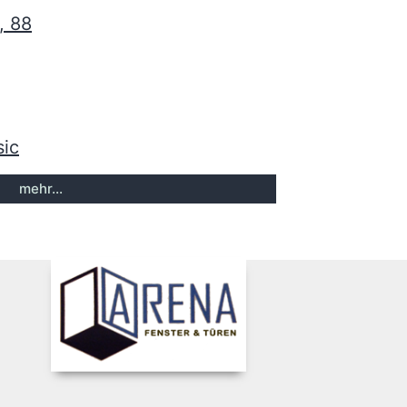
, 88
sic
mehr...
8, 88