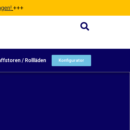
agen!
+++
ffstoren / Rollläden
Konfigurator