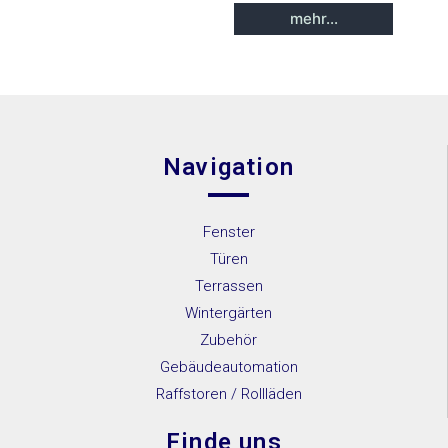
IGLO
mehr...
Energy
IGLO
Energy
Classic
Navigation
IGLO
Light
Fenster
MB-45
Türen
MB-70
Terrassen
MB-70HI
Wintergärten
Zubehör
MB-86SI
Gebäudeautomation
SOFTLINE
Raffstoren / Rollläden
– 68, 78, 88
Finde uns