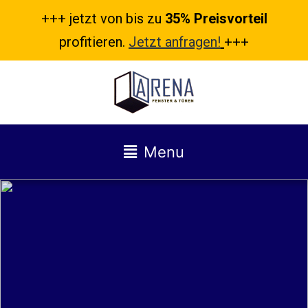
+++ jetzt von bis zu
35% Preisvorteil
profitieren.
Jetzt anfragen!
+++
Menu