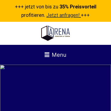
+++ jetzt von bis zu
35% Preisvorteil
profitieren.
Jetzt anfragen!
+++
Menu