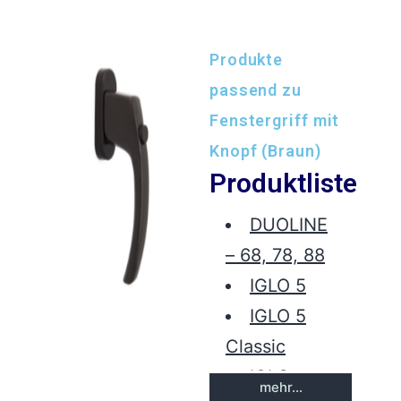
Produkte
passend zu
Fenstergriff mit
Knopf (Braun)
Produktliste
DUOLINE
– 68, 78, 88
IGLO 5
IGLO 5
Classic
IGLO
mehr...