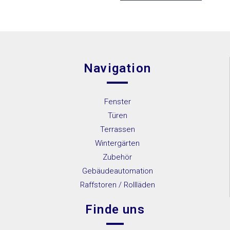
Energy
IGLO
Energy
Classic
Navigation
IGLO
Light
Fenster
MB-45
Türen
MB-70
Terrassen
MB-70HI
Wintergärten
Zubehör
MB-86SI
Gebäudeautomation
SOFTLINE
Raffstoren / Rollläden
– 68, 78, 88
Finde uns