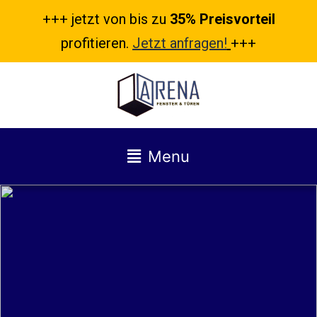
+++ jetzt von bis zu
35% Preisvorteil
profitieren.
Jetzt anfragen!
+++
Menu