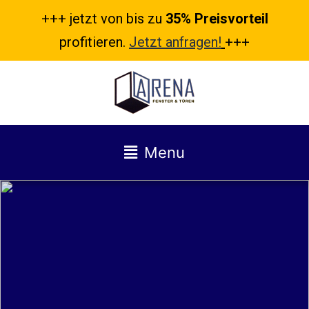
+++ jetzt von bis zu
35% Preisvorteil
profitieren.
Jetzt anfragen!
+++
Menu