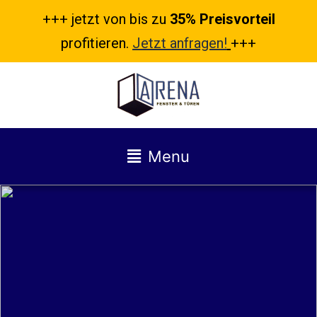
+++ jetzt von bis zu
35% Preisvorteil
profitieren.
Jetzt anfragen!
+++
Menu