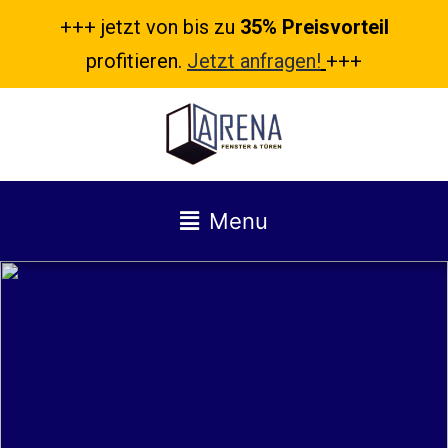
+++ jetzt von bis zu
35% Preisvorteil
profitieren.
Jetzt anfragen!
+++
Menu