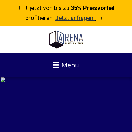
+++ jetzt von bis zu
35% Preisvorteil
profitieren.
Jetzt anfragen!
+++
Menu