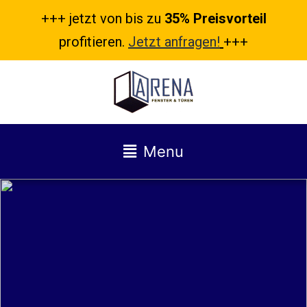
+++ jetzt von bis zu
35% Preisvorteil
profitieren.
Jetzt anfragen!
+++
Menu