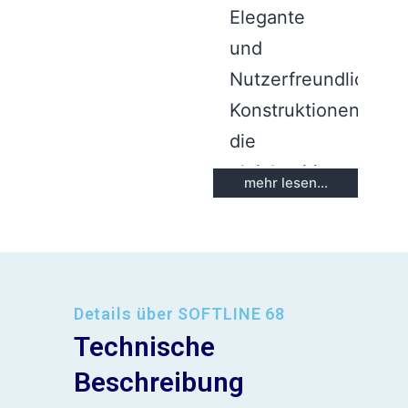
Elegante
und
Nutzerfreundliche
Konstruktionen,
die
gleichzeitig
mehr lesen...
die optimale
Raumnutzung
erlauben.
Exzellente
Details über SOFTLINE 68
Lösung für
Technische
die Balkon-,
Beschreibung
Terrassen-