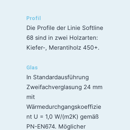
und
Wintergartenkonstru
Profil
Mehrere
Die Profile der Linie Softline
Formvarianten
68 sind in zwei Holzarten:
und
Kiefer-, Merantiholz 450+.
Funktionen
zur Auswahl.
Glas
Angestrichen
In Standardausführung
mit
Zweifachverglasung 24 mm
Deckfarben
mit
(RAL-
Wärmedurchgangskoeffizie
Farbpalette)
nt U = 1,0 W/(m2K) gemäß
oder mit
PN-EN674. Möglicher