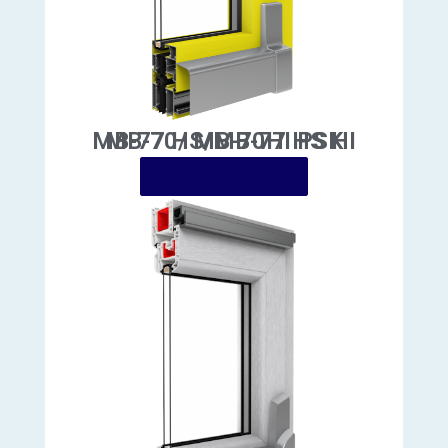
MB-70/ MB-70HI PSK
erfahre mehr →