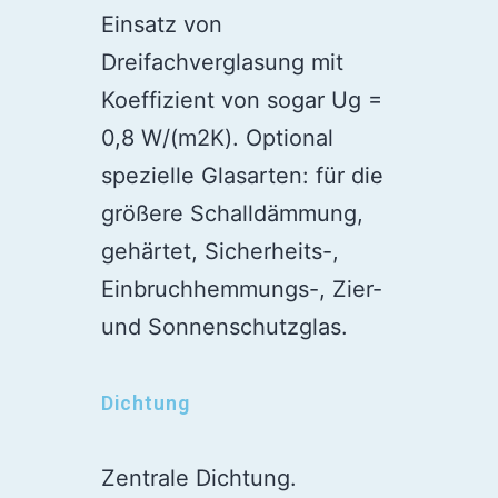
Transparentfarben
Einsatz von
Moderne
Dreifachverglasung mit
Konstruktionen,
Koeffizient von sogar Ug =
konform mit
0,8 W/(m2K). Optional
den
spezielle Glasarten: für die
neuesten
größere Schalldämmung,
Architekturtrends.
gehärtet, Sicherheits-,
Breites Licht
Einbruchhemmungs-, Zier-
der
und Sonnenschutzglas.
Türöffnung
sorgt für
Dichtung
hohen
Nutzungskomfort.
Zentrale Dichtung.