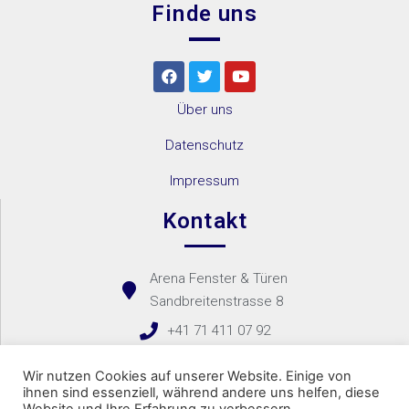
Finde uns
IGLO 5
IGLO
ENERGY
Über uns
MB-45
MB-70
Datenschutz
MB-70HI
Impressum
MB-78EI
Kontakt
Brandschutztüren
SOFTLINE
Arena Fenster & Türen
68
Sandbreitenstrasse 8
MB-86SI
+41 71 411 07 92
DUOLINE
Kontaktformular
Wir nutzen Cookies auf unserer Website. Einige von
HS
ihnen sind essenziell, während andere uns helfen, diese