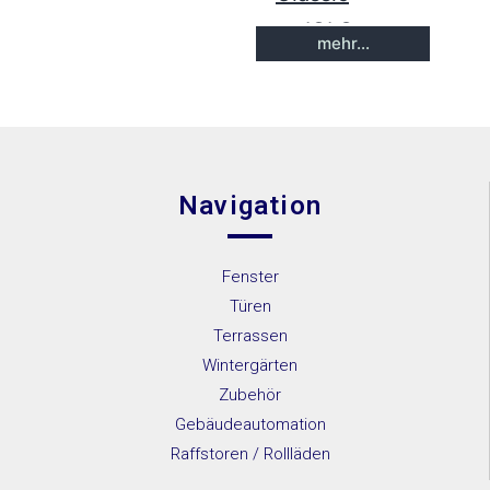
IGLO
mehr...
Energy
IGLO
Energy
Classic
Navigation
IGLO
Light
Fenster
MB-45
Türen
MB-70
Terrassen
MB-70HI
Wintergärten
Zubehör
MB-86SI
Gebäudeautomation
SOFTLINE
Raffstoren / Rollläden
– 68, 78, 88