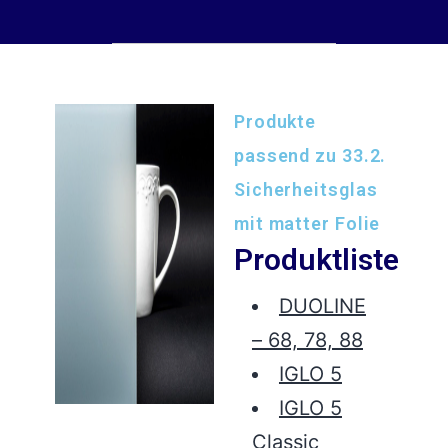
Produkte
passend zu 33.2.
Sicherheitsglas
mit matter Folie
Produktliste
DUOLINE
– 68, 78, 88
IGLO 5
IGLO 5
Classic