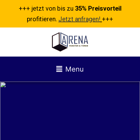
+++ jetzt von bis zu
35% Preisvorteil
profitieren.
Jetzt anfragen!
+++
Menu